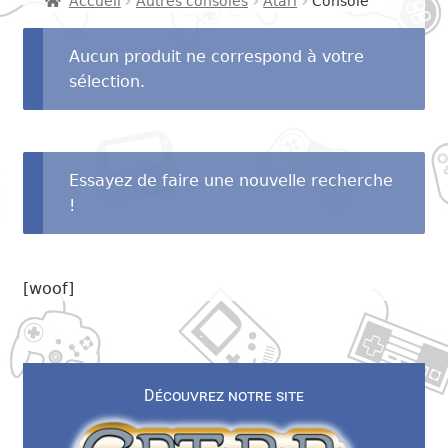
Accueil
Autres consoles
Atari
Console
menu
Ouvrir
SEGA
enfant
le
Aucun produit ne correspond à votre
menu
Ouvrir
sélection.
SNK
enfant
le
menu
Ouvrir
Autres consoles
enfant
le
Essayez de faire une nouvelle recherche
menu
Ouvrir
Autres
!
enfant
le
menu
Contact
enfant
[woof]
Découvrez notre site