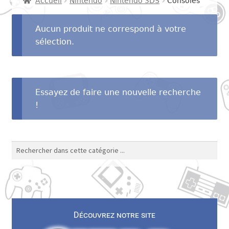
Accueil
Nintendo
Nintendo 3DS
Consoles
menu
Ouvrir
SEGA
enfant
le
Aucun produit ne correspond à votre
menu
Ouvrir
sélection.
SNK
enfant
le
menu
Ouvrir
Autres consoles
enfant
le
Essayez de faire une nouvelle recherche
menu
Ouvrir
Autres
!
enfant
le
menu
Contact
enfant
Découvrez notre site