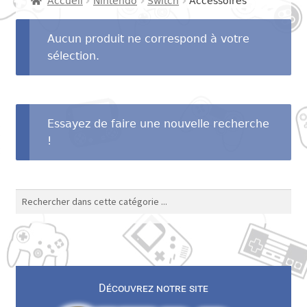
Accueil
Nintendo
Switch
Accessoires
menu
Ouvrir
SEGA
enfant
le
Aucun produit ne correspond à votre
menu
Ouvrir
sélection.
SNK
enfant
le
menu
Ouvrir
Autres consoles
enfant
le
Essayez de faire une nouvelle recherche
menu
Ouvrir
Autres
!
enfant
le
menu
Contact
enfant
Découvrez notre site