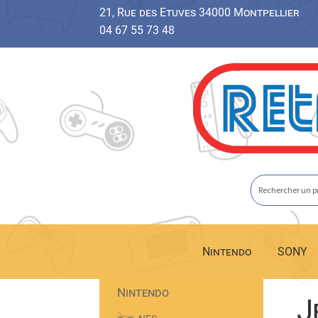
21, Rue des Etuves 34000 Montpellier
04 67 55 73 48
Aller
Aller
à
au
la
contenu
navigation
Nintendo
SONY
Nintendo
J