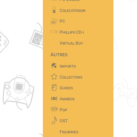
ColecoVision
PC
Phillips CD-i
Virtual Boy
Autres
Imports
Collectors
Guides
Amiibos
Pop
OST
Figurines