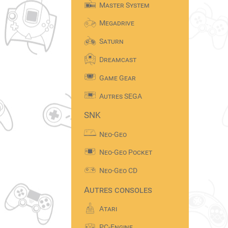
Master System
Megadrive
Saturn
Dreamcast
Game Gear
Autres SEGA
SNK
Neo-Geo
Neo-Geo Pocket
Neo-Geo CD
Autres consoles
Atari
PC-Engine