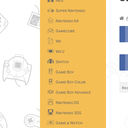
NES
Super Nintendo
Nintendo 64
Gamecube
Wii
Wii U
Switch
Game Boy
Game Boy Color
Game Boy Advance
Nintendo DS
Nintendo 3DS
Game & Watch