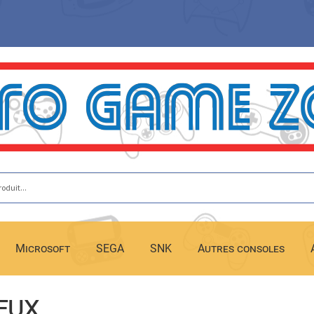
Microsoft
SEGA
SNK
Autres consoles
eux