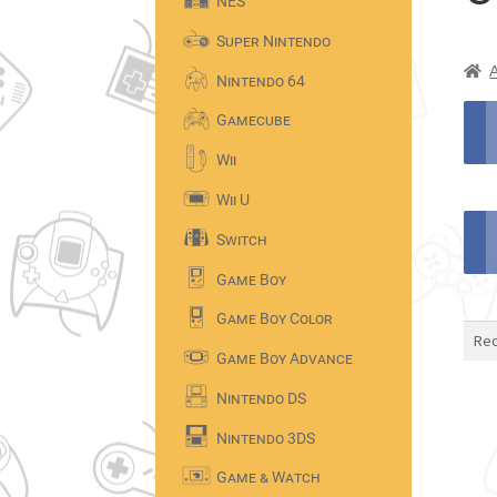
NES
Super Nintendo
Nintendo 64
Gamecube
Wii
Wii U
Switch
Game Boy
Game Boy Color
Game Boy Advance
Nintendo DS
Nintendo 3DS
Game & Watch