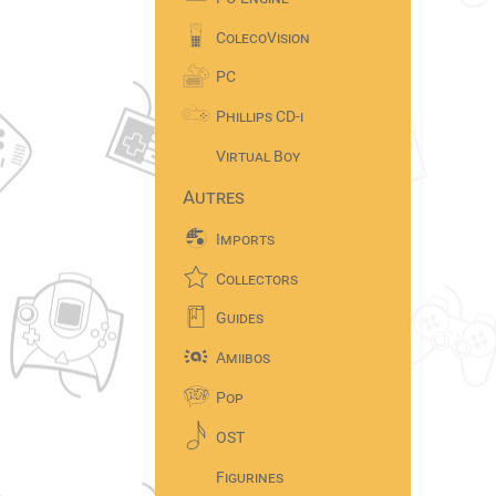
ColecoVision
PC
Phillips CD-i
Virtual Boy
Autres
Imports
Collectors
Guides
Amiibos
Pop
OST
Figurines