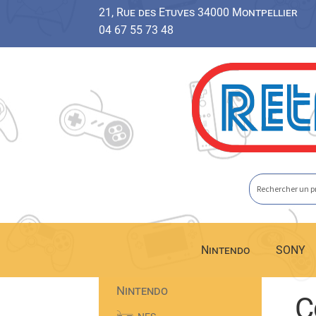
21, Rue des Etuves 34000 Montpellier
04 67 55 73 48
Aller
Aller
à
au
la
contenu
navigation
Nintendo
SONY
Nintendo
C