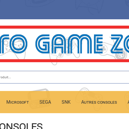
Microsoft
SEGA
SNK
Autres consoles
onsoles