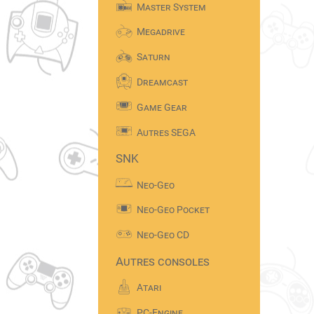
Master System
Megadrive
Saturn
Dreamcast
Game Gear
Autres SEGA
SNK
Neo-Geo
Neo-Geo Pocket
Neo-Geo CD
Autres consoles
Atari
PC-Engine