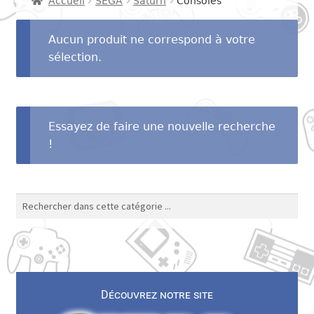
Accueil
SEGA
Saturn
Consoles
menu
Ouvrir
SEGA
enfant
le
Aucun produit ne correspond à votre
menu
Ouvrir
sélection.
SNK
enfant
le
menu
Ouvrir
Autres consoles
enfant
le
Essayez de faire une nouvelle recherche
menu
Ouvrir
Autres
!
enfant
le
menu
Contact
enfant
Découvrez notre site