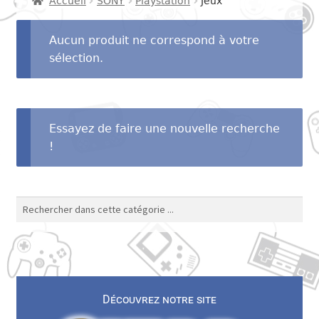
Accueil
SONY
Playstation
Jeux
menu
Ouvrir
SEGA
enfant
le
Aucun produit ne correspond à votre
menu
Ouvrir
sélection.
SNK
enfant
le
menu
Ouvrir
Autres consoles
enfant
le
Essayez de faire une nouvelle recherche
menu
Ouvrir
Autres
!
enfant
le
menu
Contact
enfant
Découvrez notre site